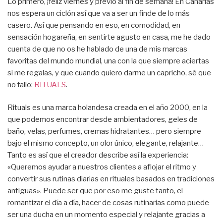
Lo primero, ¡feliz viernes y previo al fin de semana! En Canarias
nos espera un ciclón así que va a ser un finde de lo más
casero. Así que pensando en eso, en comodidad, en
sensación hogareña, en sentirte agusto en casa, me he dado
cuenta de que no os he hablado de una de mis marcas
favoritas del mundo mundial, una con la que siempre aciertas
si me regalas, y que cuando quiero darme un capricho, sé que
no fallo:
RITUALS
.
Rituals es una marca holandesa creada en el año 2000, en la
que podemos encontrar desde ambientadores, geles de
baño, velas, perfumes, cremas hidratantes… pero siempre
bajo el mismo concepto, un olor único, elegante, relajante…
Tanto es así que el creador describe así la experiencia:
«Queremos ayudar a nuestros clientes a aflojar el ritmo y
convertir sus rutinas diarias en rituales basados en tradiciones
antiguas». Puede ser que por eso me guste tanto, el
romantizar el día a día, hacer de cosas rutinarias como puede
ser una ducha en un momento especial y relajante gracias a