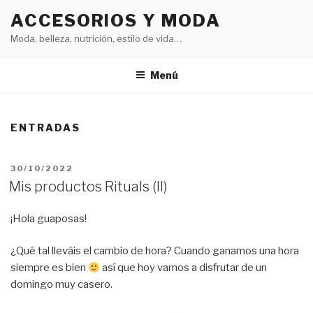
Saltar
ACCESORIOS Y MODA
al
Moda, belleza, nutrición, estilo de vida…
contenido
Menú
ENTRADAS
PUBLICADO
30/10/2022
EL
Mis productos Rituals (II)
¡Hola guaposas!
¿Qué tal lleváis el cambio de hora? Cuando ganamos una hora
siempre es bien
así que hoy vamos a disfrutar de un
domingo muy casero.