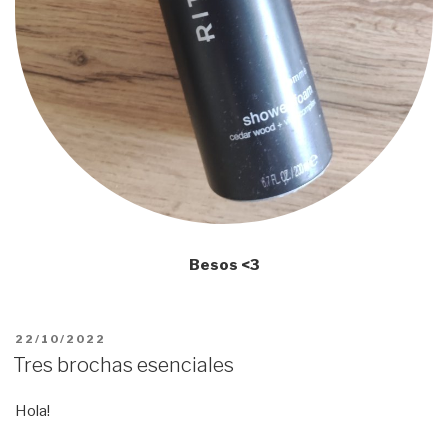
Besos <3
PUBLICADO
22/10/2022
EL
Tres brochas esenciales
Hola!