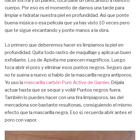
hacer los mil y un planes, toca darle un descansito a nuestro
cuerpo. Por eso es el momento de darnos una tarde para
limpiar e hidratar nuestra piel en profundidad. Así que ponte
buena música o esa película que ya has visto 10 veces pero
que te sigue encantando y ponte manos a la obra.
Lo primero que deberemos hacer es limpiarnos la piel en
profundidad. Quita todo rastro de maquillaje y aplica un buen
exfoliante. Los de Apivita me parecen magníficos. Luego
toca abrir el poro y eliminar esos puntos negros. Seguro que
no te suena a nuevo si hablo de la mascarilla negra antiporos.
Yo uso la
mascarilla carbón Pure Active de Garnier
. Déjala
actuar hasta que se seque y voilá! Puntos negros fuera.
También lo puedes hacer con una tira limpiaporos, las del
mercadona son bastante resultonas, consiguiendo el mismo
efecto que la mascarilla negra. Eso sí, recuerda abrir antes el
poro con vapor.