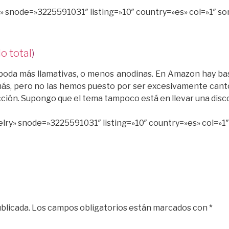
snode=»3225591031″ listing=»10″ country=»es» col=»1″ so
do total
)
e boda más llamativas, o menos anodinas. En Amazon hay bas
s, pero no las hemos puesto por ser excesivamente cantosa
ción. Supongo que el tema tampoco está en llevar una disc
y» snode=»3225591031″ listing=»10″ country=»es» col=»1″
blicada.
Los campos obligatorios están marcados con
*