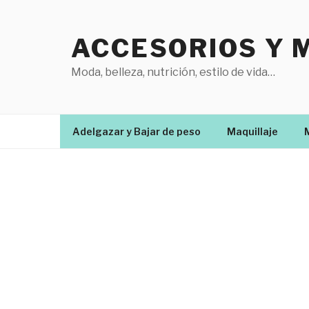
Saltar
al
ACCESORIOS Y 
contenido
Moda, belleza, nutrición, estilo de vida…
Adelgazar y Bajar de peso
Maquillaje