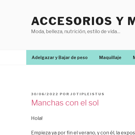
Saltar
al
ACCESORIOS Y 
contenido
Moda, belleza, nutrición, estilo de vida…
Adelgazar y Bajar de peso
Maquillaje
PUBLICADO
30/06/2022
POR
JOTIPLEISTUS
EL
Manchas con el sol
Hola!
Empieza ya por fin el verano, y con él, la expos