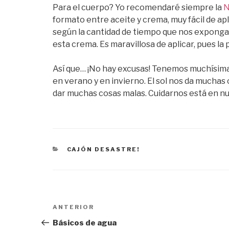
Para el cuerpo? Yo recomendaré siempre la
N
formato entre aceite y crema, muy fácil de apl
según la cantidad de tiempo que nos expong
esta crema. Es maravillosa de aplicar, pues la p
Así que… ¡No hay excusas! Tenemos muchísimas
en verano y en invierno. El sol nos da mucha
dar muchas cosas malas. Cuidarnos está en n
CATEGORÍAS
CAJÓN DESASTRE!
Navegación
ANTERIOR
Entrada
de
anterior:
Básicos de agua