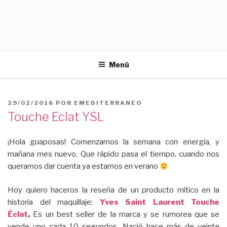
Menú
PUBLICADO
29/02/2016
POR
EMEDITERRANEO
EL
Touche Eclat YSL
¡Hola guaposas! Comenzamos la semana con energía, y
mañana mes nuevo. Que rápido pasa el tiempo, cuando nos
queramos dar cuenta ya estamos en verano
Hoy quiero haceros la reseña de un producto mítico en la
historia del maquillaje:
Yves Saint Laurent Touche
Éclat
.
Es un best seller de la marca y se rumorea que se
vende uno cada 10 segundos. Nació hace más de veinte