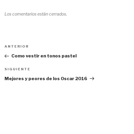
Los comentarios están cerrados.
Navegación
ANTERIOR
Entrada
de
anterior:
Como vestir en tonos pastel
entradas
SIGUIENTE
Siguiente
entrada
Mejores y peores de los Oscar 2016