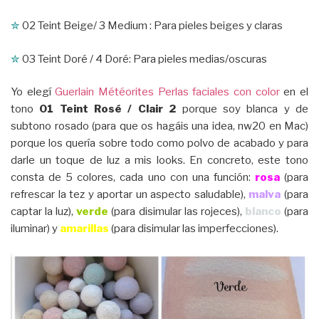
✮
02 Teint Beige/ 3 Medium : Para pieles beiges y claras
✮
03 Teint Doré / 4 Doré: Para pieles medias/oscuras
Yo elegí
Guerlain Météorites Perlas faciales con color
en el
tono
01 Teint Rosé / Clair 2
porque soy blanca y de
subtono rosado (para que os hagáis una idea, nw20 en Mac)
porque los quería sobre todo como polvo de acabado y para
darle un toque de luz a mis looks. En concreto, este tono
consta de 5 colores, cada uno con una función:
rosa
(para
refrescar la tez y aportar un aspecto saludable),
malva
(para
captar la luz),
verde
(para disimular las rojeces),
blanco
(para
iluminar) y
amarillas
(para disimular las imperfecciones).