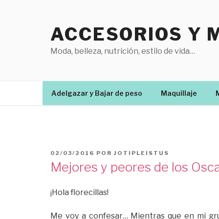
Saltar
al
ACCESORIOS Y 
contenido
Moda, belleza, nutrición, estilo de vida…
Adelgazar y Bajar de peso
Maquillaje
PUBLICADO
02/03/2016
POR
JOTIPLEISTUS
EL
Mejores y peores de los Osc
¡Hola florecillas!
Me voy a confesar… Mientras que en mi gr