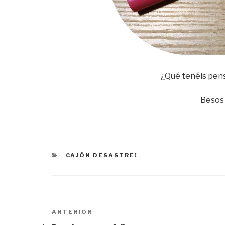
¿Qué tenéis pen
Besos
CATEGORÍAS
CAJÓN DESASTRE!
Navegación
ANTERIOR
Entrada
de