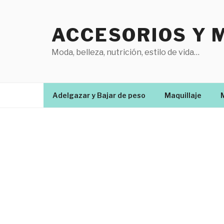
Saltar
al
ACCESORIOS Y 
contenido
Moda, belleza, nutrición, estilo de vida…
Adelgazar y Bajar de peso
Maquillaje