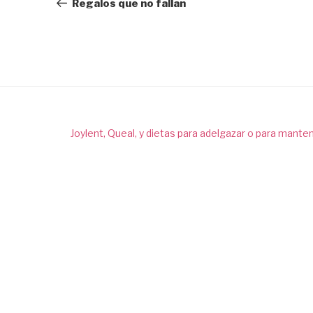
anterior:
Regalos que no fallan
entradas
Joylent, Queal, y dietas para adelgazar o para mante