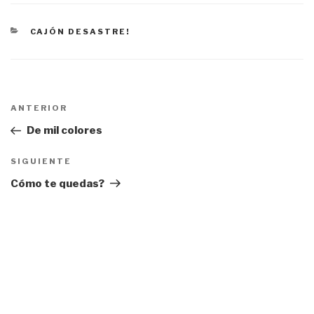
CATEGORÍAS
CAJÓN DESASTRE!
Navegación
ANTERIOR
Entrada
de
anterior:
De mil colores
entradas
SIGUIENTE
Siguiente
entrada
Cómo te quedas?