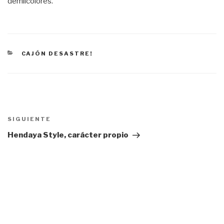
demilcolores.
CATEGORÍAS
CAJÓN DESASTRE!
Navegación
de
SIGUIENTE
Siguiente
entradas
entrada
Hendaya Style, carácter propio