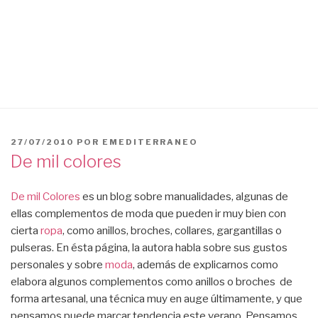
PUBLICADO
27/07/2010
POR
EMEDITERRANEO
EL
De mil colores
De mil Colores
es un blog sobre manualidades, algunas de
ellas complementos de moda que pueden ir muy bien con
cierta
ropa
, como anillos, broches, collares, gargantillas o
pulseras. En ésta página, la autora habla sobre sus gustos
personales y sobre
moda
, además de explicarnos como
elabora algunos complementos como anillos o broches de
forma artesanal, una técnica muy en auge últimamente, y que
pensamos puede marcar tendencia este verano. Pensamos