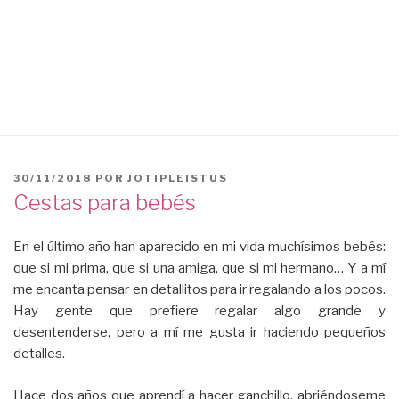
PUBLICADO
30/11/2018
POR
JOTIPLEISTUS
EL
Cestas para bebés
En el último año han aparecido en mi vida muchísimos bebés:
que si mi prima, que si una amiga, que si mi hermano… Y a mí
me encanta pensar en detallitos para ir regalando a los pocos.
Hay gente que prefiere regalar algo grande y
desentenderse, pero a mí me gusta ir haciendo pequeños
detalles.
Hace dos años que aprendí a hacer ganchillo, abriéndoseme