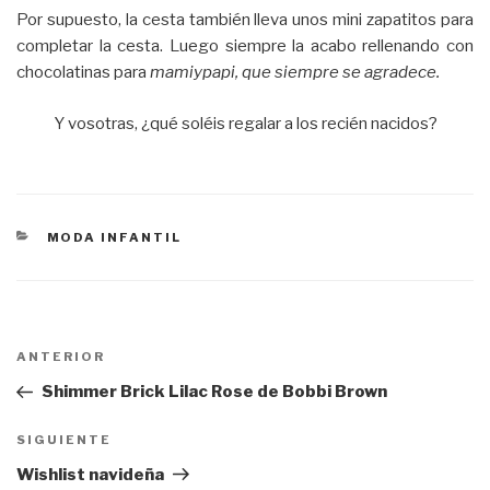
Por supuesto, la cesta también lleva unos mini zapatitos para
completar la cesta. Luego siempre la acabo rellenando con
chocolatinas para
mamiypapi, que siempre se agradece.
Y vosotras, ¿qué soléis regalar a los recién nacidos?
CATEGORÍAS
MODA INFANTIL
Navegación
ANTERIOR
Entrada
de
anterior:
Shimmer Brick Lilac Rose de Bobbi Brown
entradas
SIGUIENTE
Siguiente
entrada
Wishlist navideña