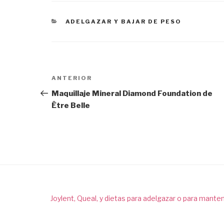
CATEGORÍAS
ADELGAZAR Y BAJAR DE PESO
Navegación
ANTERIOR
Entrada
de
anterior:
Maquillaje Mineral Diamond Foundation de
entradas
Être Belle
Joylent, Queal, y dietas para adelgazar o para mante