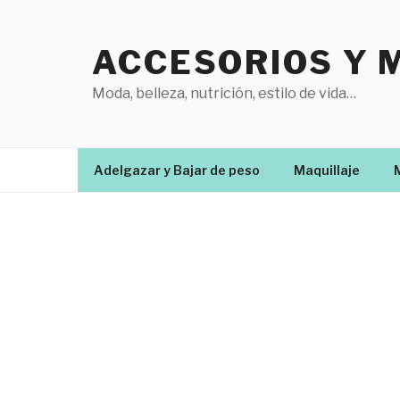
Saltar
al
ACCESORIOS Y 
contenido
Moda, belleza, nutrición, estilo de vida…
Adelgazar y Bajar de peso
Maquillaje