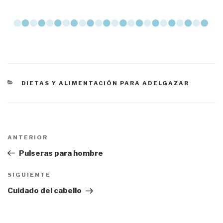
CATEGORÍAS
DIETAS Y ALIMENTACIÓN PARA ADELGAZAR
Navegación
ANTERIOR
Entrada
de
anterior:
Pulseras para hombre
entradas
SIGUIENTE
Siguiente
entrada
Cuidado del cabello